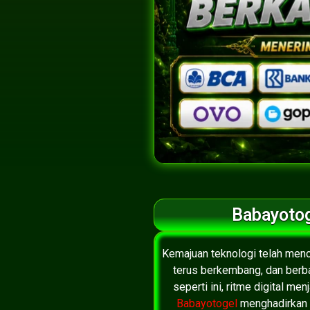
Babayotog
Kemajuan teknologi telah menci
terus berkembang, dan berb
seperti ini, ritme digital 
Babayotogel
menghadirkan